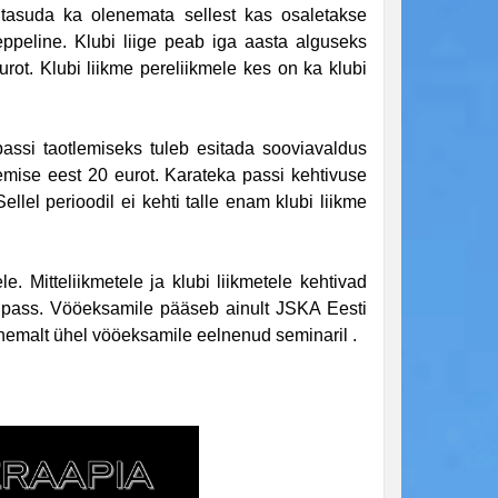
tasuda ka olenemata sellest kas osaletakse
eppeline. Klubi liige peab iga aasta alguseks
urot
. Kl
ubi liikme pereliikmele kes on ka klubi
ssi taotlemiseks tuleb esitada sooviavaldus
lemise eest 20 eurot. Karateka passi kehtivuse
Sellel perioodil ei kehti talle enam klubi liikme
Mitteliikmetele ja klubi liikmetele kehtivad
 pass.
Vööeksamile pääseb ainult JSKA Eesti
vähemalt ühel vööeksamile eelnenud seminaril .