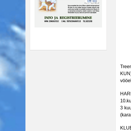
Treen
KUN),
vööek
HARR
10.ku
3 kuu
(kara
KLUBI