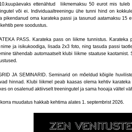
10.kuupäevaks ettenähtud liikmemaksu 50 eurot mis tuleb 
ingutel või ei. Individuaaltreeningu ühe tunni hind on kokkul
a pikendanud oma karateka passi ja tasunud aatamaksu 15 e
, kehtib pere soodustus.
TEKA PASS. Karateka pass on liikme tunnistus. Karateka pa
nime ja isikukoodiga, lisada 2x3 foto, ning tasuda passi taot
emine tähendab automaatselt klubi liikme staatuse kaotamist.
ustused.
RID JA SEMINARID. Seminarid on mõeldud kõigile huvilistele. 
evad hinnad. Klubi liikmel peab kaasas olema kehtiv karateka
 kes on osalenud aktiivselt treeningutel ja sama hooaja vältel 
korra muudatus hakkab kehtima alates 1. septembrist 2026.