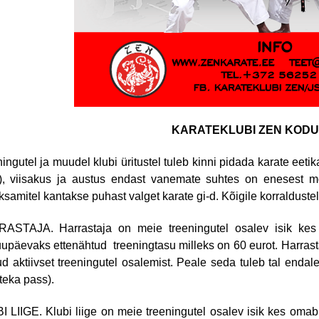
KARATEKLUBI ZEN KOD
ingutel ja muudel klubi üritustel tuleb kinni pidada karate eeti
 viisakus ja austus endast vanemate suhtes on enesest mõist
samitel kantakse puhast valget karate gi-d. Kõigile korraldustel
ASTAJA. Harrastaja on meie treeningutel osalev isik kes e
upäevaks ettenähtud treeningtasu milleks on 60 eurot. Harrasta
d aktiivset treeningutel osalemist. Peale seda tuleb tal endal
teka pass).
 LIIGE. Klubi liige on meie treeningutel osalev isik kes omab 