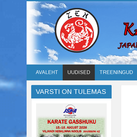
AVALEHT
UUDISED
TREENINGUD
VARSTI ON TULEMAS