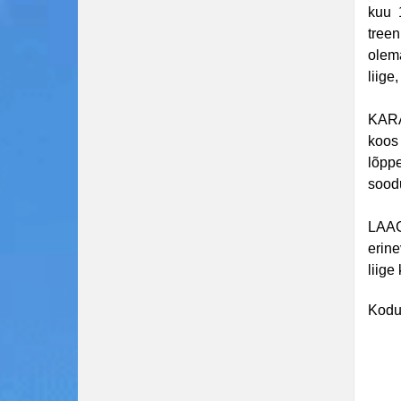
kuu 
treen
olem
liige
KARA
koos 
lõpp
sood
LAAG
erin
liige
Kodu