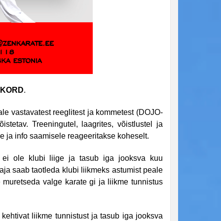
UKORD
.
kale vastavatest reeglitest ja kommetest (DOJO-
etav. Treeningutel, laagrites, võistlustel ja
e ja info saamisele reageeritakse koheselt.
i ole klubi liige ja tasub iga jooksva kuu
ja saab taotleda klubi liikmeks astumist peale
e muretseda valge karate gi ja liikme tunnistus
kehtivat liikme tunnistust ja tasub iga jooksva